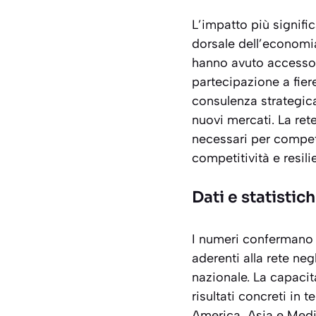
L’impatto più signific
dorsale dell’economia
hanno avuto accesso a
partecipazione a fier
consulenza strategica
nuovi mercati. La ret
necessari per compete
competitività e resili
Dati e statistic
I numeri confermano i
aderenti alla rete ne
nazionale. La capacit
risultati concreti in
America, Asia e Medio