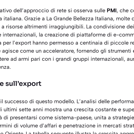
ativo dell’approccio di rete si osserva sulle
PMI
, che c
 italiana. Grazie a
La Grande Bellezza Italiana
, molte 
 risorse altrimenti irraggiungibili. La condivisione dei
e internazionali, la creazione di piattaforme di e-comme
 per l’export hanno permesso a centinaia di piccole rea
e agisce come un acceleratore, fornendo gli strumenti 
re ad armi pari con i grandi gruppi internazionali, a
enza.
he sull’export
l successo di questo modello. L’analisi delle perform
gli ultimi sette anni mostra una crescita costante e sup
à di presentarsi come sistema-paese, unita a strategie
 termini di volume d’affari e penetrazione in mercati st
 Oriente. La tabella seguente illustra la crescita aggre