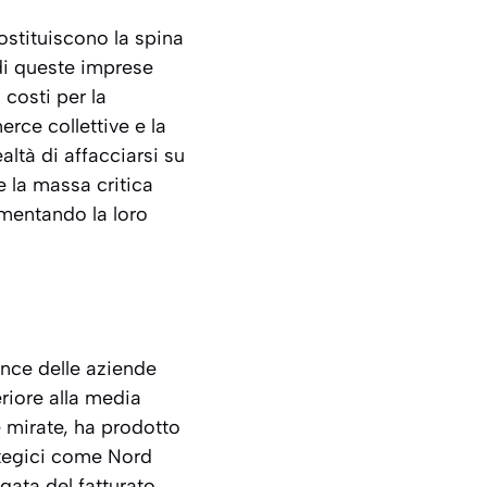
ostituiscono la spina
di queste imprese
 costi per la
rce collettive e la
ltà di affacciarsi su
e la massa critica
umentando la loro
ance delle aziende
eriore alla media
 mirate, ha prodotto
rategici come Nord
gata del fatturato