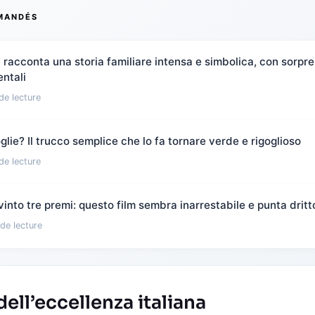
MANDÉS
 racconta una storia familiare intensa e simbolica, con sorpr
entali
de lecture
foglie? Il trucco semplice che lo fa tornare verde e rigoglioso
de lecture
a vinto tre premi: questo film sembra inarrestabile e punta dritt
de lecture
dell’eccellenza italiana