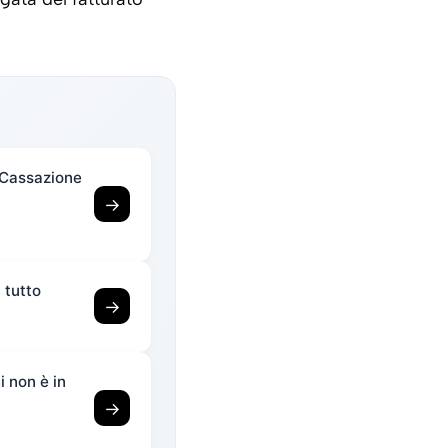
a Cassazione
→
 tutto
→
 non è in
→