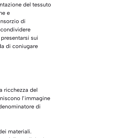
entazione del tessuto
ne e
nsorzio di
 condividere
 presentarsi sui
ida di coniugare
la ricchezza del
efiniscono l’immagine
 denominatore di
dei materiali.