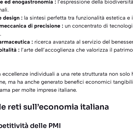
e ed enogastronomia :
l’espressione della biodiversità
ali.
 design :
la sintesi perfetta tra funzionalità estetica e
meccanica di precisione :
un concentrato di tecnolog
.
armaceutica :
ricerca avanzata al servizio del benesser
italità :
l’arte dell’accoglienza che valorizza il patrimo
eccellenze individuali a una rete strutturata non solo
one, ma ha anche generato benefici economici tangibili
ama per molte imprese italiane.
le reti sull’economia italiana
etitività delle PMI