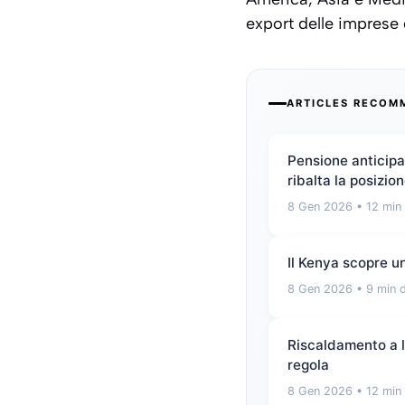
export delle imprese d
ARTICLES RECOM
Pensione anticipat
ribalta la posizio
8 Gen 2026
• 12 min 
Il Kenya scopre un
8 Gen 2026
• 9 min d
Riscaldamento a l
regola
8 Gen 2026
• 12 min 