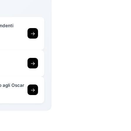
endenti
→
→
o agli Oscar
→