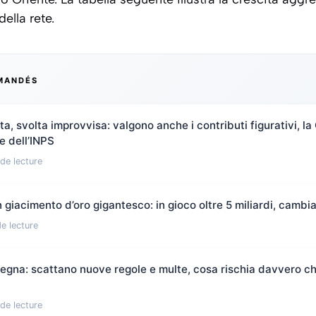
ella rete.
MANDÉS
a, svolta improvvisa: valgono anche i contributi figurativi, l
ne dell’INPS
de lecture
 giacimento d’oro gigantesco: in gioco oltre 5 miliardi, cambia
e lecture
egna: scattano nuove regole e multe, cosa rischia davvero chi
de lecture