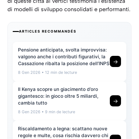
di queste città ai vertici testimonia l’esistenza
di modelli di sviluppo consolidati e performanti.
ARTICLES RECOMMANDÉS
Pensione anticipata, svolta improvvisa:
valgono anche i contributi figurativi, la
→
Cassazione ribalta la posizione dell’INPS
8 Gen 2026
• 12 min de lecture
Il Kenya scopre un giacimento d’oro
gigantesco: in gioco oltre 5 miliardi,
→
cambia tutto
8 Gen 2026
• 9 min de lecture
Riscaldamento a legna: scattano nuove
regole e multe, cosa rischia davvero chi