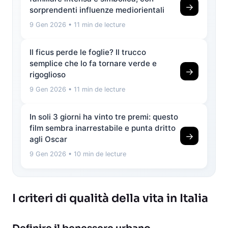
→
sorprendenti influenze mediorientali
9 Gen 2026
• 11 min de lecture
Il ficus perde le foglie? Il trucco
semplice che lo fa tornare verde e
→
rigoglioso
9 Gen 2026
• 11 min de lecture
In soli 3 giorni ha vinto tre premi: questo
film sembra inarrestabile e punta dritto
→
agli Oscar
9 Gen 2026
• 10 min de lecture
I criteri di qualità della vita in Italia