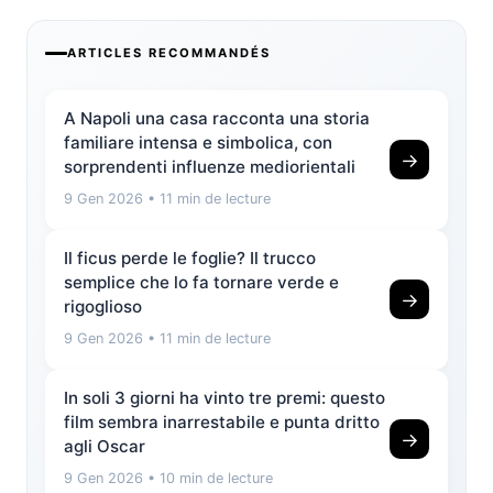
ARTICLES RECOMMANDÉS
A Napoli una casa racconta una storia
familiare intensa e simbolica, con
→
sorprendenti influenze mediorientali
9 Gen 2026
• 11 min de lecture
Il ficus perde le foglie? Il trucco
semplice che lo fa tornare verde e
→
rigoglioso
9 Gen 2026
• 11 min de lecture
In soli 3 giorni ha vinto tre premi: questo
film sembra inarrestabile e punta dritto
→
agli Oscar
9 Gen 2026
• 10 min de lecture