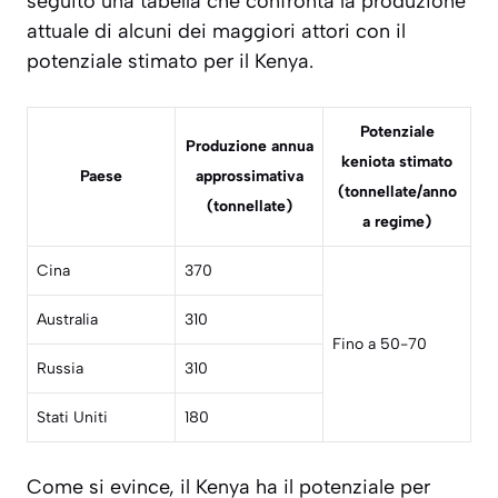
seguito una tabella che confronta la produzione
attuale di alcuni dei maggiori attori con il
potenziale stimato per il Kenya.
Potenziale
Produzione annua
keniota stimato
Paese
approssimativa
(tonnellate/anno
(tonnellate)
a regime)
Cina
370
Australia
310
Fino a 50-70
Russia
310
Stati Uniti
180
Come si evince, il Kenya ha il potenziale per